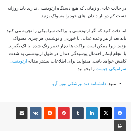
در حالت عادی و زمانی که هیچ دستگاه ارتودنسی ندارید باید روزانه
دست کم دو بار دندان های خود را مسواک بزنید.
اما دقت کنید که اگر ارتودنسی با براکت سرامیکی را تجربه می کنید
باید بعد از هر وعده غذایی یا خوردن و نوشیدن هر چیزی مسواک
بزنید. زیرا ممکن است براکت ها دچار تغییر رنگ شده یا لک بگیرند.
با انجام اینکار احتمال پوسیدگی دندان در طول ارتودنسی به شدت
کاهش خواهد یافت. میتوانید برای اطلاعات بیشتر مقاله
ارتودنسی
سرامیکی چیست
را بخوانید.
منبع:
دانشنامه دندانپزشکی نوین آریا
لینکدین
‫تامبلر
پینترست
‫رددیت
‫VKontakte
اشتراک گذاری از طریق ایمیل
چاپ