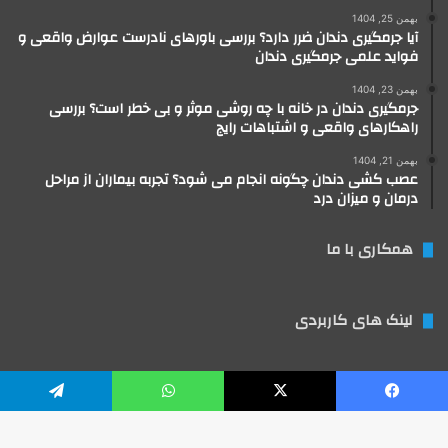
بهمن 25, 1404
آیا جرمگیری دندان ضرر دارد؟ بررسی باورهای نادرست عوارض واقعی و
فواید علمی جرمگیری دندان
بهمن 23, 1404
جرمگیری دندان در خانه با چه روشی موثر و بی خطر است؟ بررسی
راهکارهای واقعی و اشتباهات رایج
بهمن 21, 1404
عصب کشی دندان چگونه انجام می شود؟ تجربه بیماران از مراحل
درمان و میزان درد
همکاری با ما
لینک های کاربردی
یسبوک
X
واتس آپ
تلگرام
توسعه و مارکتینگ:
بیزینس یار