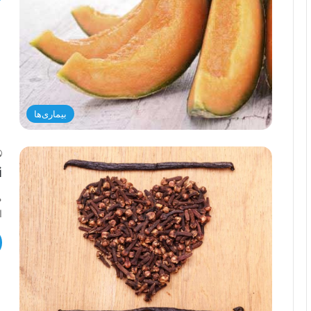
بیماری‌ها
ن
م
ا