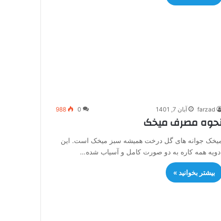
farzad
آبان 7, 1401
0
988
حوه مصرف میخک
یخک جوانه های گل درخت همیشه سبز میخک است. این
دویه همه کاره به دو صورت کامل و آسیاب شده…
بیشتر بخوانید »