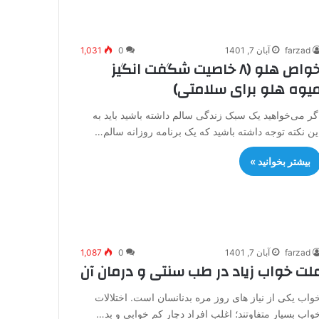
farzad
آبان 7, 1401
0
1,031
خواص هلو (۸ خاصیت شگفت انگیز
یوه هلو برای سلامتی)
گر می‌خواهید یک سبک زندگی سالم داشته باشید باید به
ین نکته توجه داشته باشید که یک برنامه روزانه سالم…
بیشتر بخوانید »
farzad
آبان 7, 1401
0
1,087
لت خواب زیاد در طب سنتی و درمان آن
واب یکی از نیاز های روز مره بدنانسان است. اختلالات
واب بسیار متفاوتند؛ اغلب افراد دچار کم خوابی و بد…