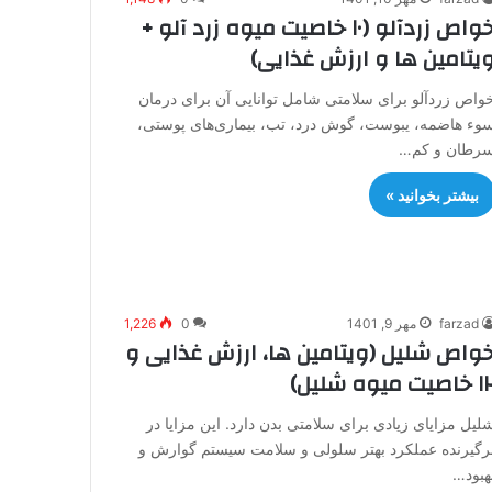
خواص زردآلو (۱۰ خاصیت میوه زرد آلو +
یتامین ها و ارزش غذایی)
واص زردآلو برای سلامتی شامل توانایی آن برای درمان
وء هاضمه، یبوست، گوش درد، تب، بیماری‌های پوستی،
رطان و کم…
بیشتر بخوانید »
farzad
مهر 9, 1401
0
1,226
واص شلیل (ویتامین ها، ارزش غذایی و
صیت میوه شلیل)
لیل مزایای زیادی برای سلامتی بدن دارد. این مزایا در
رگیرنده عملکرد بهتر سلولی و سلامت سیستم گوارش و
هبود…