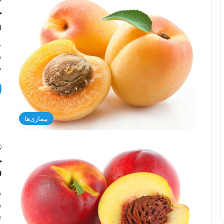
و
خ
س
س
بیماری‌ها
خ
۱۲ خا
ش
ب
ب