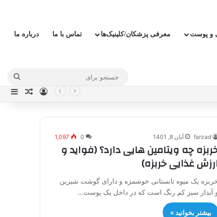
ی و پوست
معرفی پزشکان/کلینیک‌ها
تماس با ما
درباره ما
جستج
ورود
نوار
نوشته ت
برای
farzad
آبان 8, 1401
0
1,097
ربزه چه ویتامین هایی دارد؟ (فواید و
رزش غذایی خربزه)
ربزه یک میوه تابستانی خوشمزه و دارای گوشت شیرین
 آبدار سبز کم رنگ است که در داخل یک پوست…
بیشتر بخوانید »