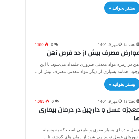
بیشتر بخوانید »
farzad
مهر 9, 1401
0
1,190
وارض مصرف بیش از حد قرص آهن
هن در زمره مواد معدنی ضروری قلمداد می‌شود. با این
جود، همانند بسیاری از دیگر مواد معدنی مصرف بیش از…
بیشتر بخوانید »
farzad
مهر 9, 1401
0
1,085
عجزه عسل و دارچین در درمان بیماری
ا
سل ماده ای بسیار مقوی و طبیعی است که به وسیله
نبورهای عسل تولید می شود.از زمان های گذشته تا…