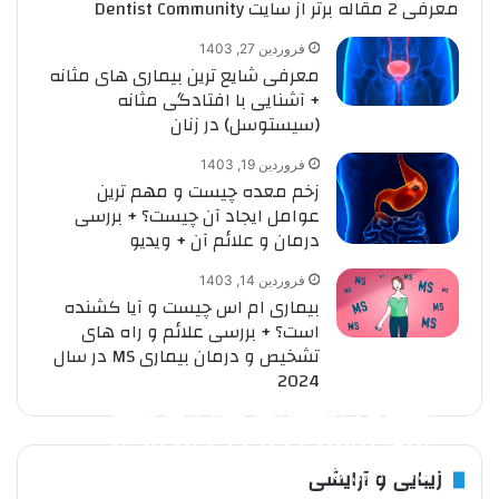
معرفی 2 مقاله برتر از سایت Dentist Community
فروردین 27, 1403
معرفی شایع ترین بیماری های مثانه
+ آشنایی با افتادگی مثانه
(سیستوسل) در زنان
فروردین 19, 1403
زخم معده چیست و مهم ترین
عوامل ایجاد آن چیست؟ + بررسی
درمان و علائم آن + ویدیو
فروردین 14, 1403
بیماری ام اس چیست و آیا کشنده
است؟ + بررسی علائم و راه های
تشخیص و درمان بیماری MS در سال
2024
بهترین اسکراپ های پوست
برای پوست چرب کدام اند و
چگونه چربی اضافه و جوش را
زیبایی و آرایشی
داوود داودی
اسفند 4, 1404
0
4