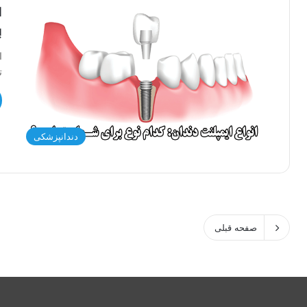
ا
ب
ا
ت
دندانپزشکی
صفحه قبلی