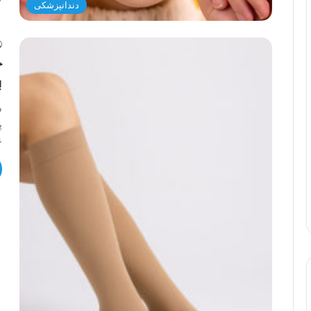
دندانپزشکی
ج
ب
ش
پ
ع