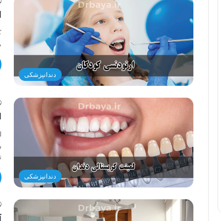
ا
ک
م
دندانپزشکی
ل
ل
ر
ت
دندانپزشکی
ت