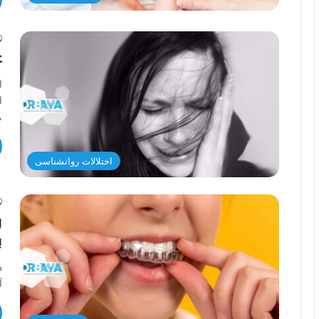
ع
ا
م
اختلالات روانشناسی
ر
ب
د
آ