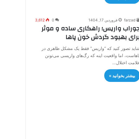
farzad
فروردین 17, 1404
0
3,612
وراب واریس؛ راهکاری ساده و موثر
رای بهبود گردش خون پاها
اید تصور کنید که “واریس” فقط یک مشکل ظاهری در
اهاست، اما واقعیت اینه که رگ‌های واریسی می‌تونن
لامت اختلال…
بیشتر بخوانید »