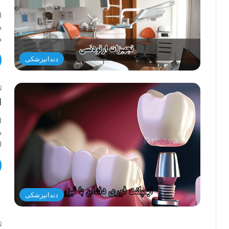
ا
د
د
دندانپزشکی
ا
ا
د
ل
دندانپزشکی