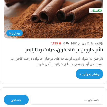
بیماری‌ها
farzad
مهر 4, 1401
0
1,135
تاثیر دارچین بر قند خون، دیابت و آلزایمر
دارچین به عنوان ادویه از شاخه های درختان خانواده درخت کافور به
دست می آید و بومی مناطق کارائیب، آمریکای…
بیشتر بخوانید »
جستجو
برای: