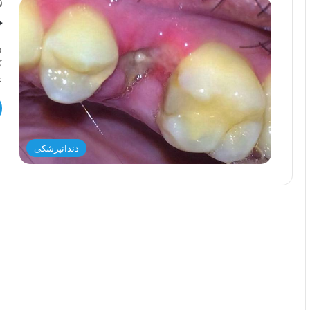
ح
و
ک
ع
دندانپزشکی