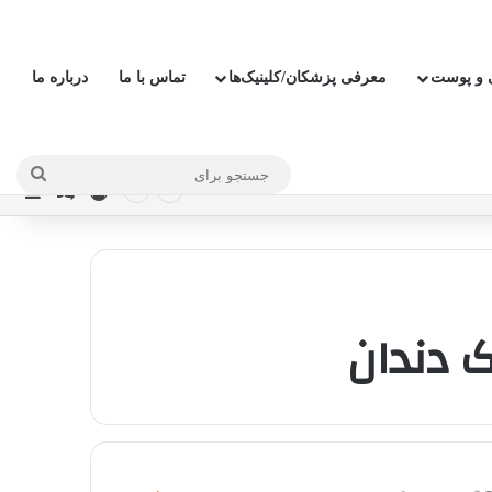
ی و پوست
معرفی پزشکان/کلینیک‌ها
تماس با ما
درباره ما
جستج
ورود
نوار
نوشته ت
برای
 دندان