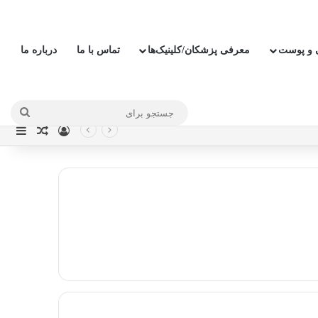
ی و پوست
معرفی پزشکان/کلینیک‌ها
تماس با ما
درباره ما
جستج
ورود
نوار
نوشته ت
برای