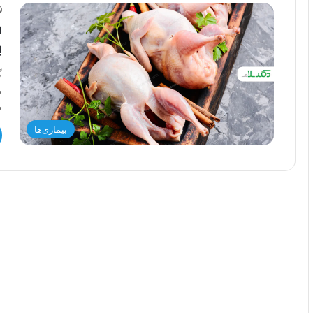
ف
ب
گ
م
م
بیماری‌ها