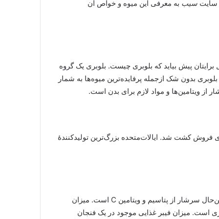
ی سایت
سیب
به معرفی این میوه و خواص آن
 برایتان پیش بیاید که بلوبری چیست. بلوبری یک گروه
بلوبری بدون شک ازجمله پرفایده‌ترین میوه‌ها به شمار
ر از ویتامین‌ها و مواد لازم برای بدن است.
بومی آمریکای شمالی است و اولین بار در سال 191۶ برای فروش کشت شد. ایالات‌متحده بزرگ‌ترین تولیدکنندۀ
بلوبری تقریباً عاری از چربی، کلسترول و سدیم است؛ ولی، درعین‌حال سرشار از پتاسیم و ویتامین C است. میزان
ود در یک فنجان بلوبری (حدود ۱۵۰گرم) معادل ۸۰ کالری است. میزان فیبر غذایی موجود در یک فنجان