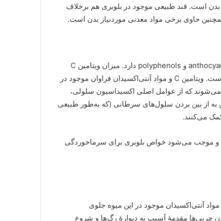
که جواب‌گوی ۱۴ درصد نیاز روزانه بدن است. قند طبیعی موجود در بلوبری هم برخلاف
همچنین حاوی برخی مواد معدنی موردنیاز بدن است.
بلوبری مقادیر فراوانی آنتی‌اکسیدان به‌صورت ویتامین سی، anthocyanins و polyphenols دارد. میزان ویتامین C
موجود در یک فنجان بلوبری جواب‌گوی یک‌چهارم نیاز روزانه بدن است. ویتامین C و مواد آنتی‌اکسیدان فراوان موجود در
‎کردن رادیکال‌های آزاد (free radicals) در بدن می‌شوند که از عوامل اصلی اکسیداسیون سلولی،
ن به از بین بردن سلول‌های سرطانی (که به‌طور طبیعی
کمک می‌کنند.
وند و موجب می‌شود خواص بلوبری برای سرماخوردگی
واد آنتی‌اکسیدان موجود در این میوه جلوی
رند. اکسیدشدن چربی‌ها مقدمۀ آسیب به دیوارۀ رگ‌ها و شروع