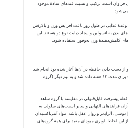
یی فراوان است. ترکیب و نسبت قندهای سادۀ موجود
می‌شود.
دۀ غذایی در طول روز باعث افزایش وزن و بالارفتن
 بدن به انسولین و ایجاد دیابت نوع دو هستند. این
های کاهش‌دهندۀ وزن به‌وفور استفاده شود.
 از دست دادن حافظه در آن‌ها آغاز شده بود انجام شد
و به نیمی از آن‌ها هر روز عصارۀ بلوبری (wild blueberry juice) برای مدت ۱۲ هفته داده شد و به نیم دیگر (گروه
افظه پیشرفت قابل‌قبولی در مقایسه با گروه شاهد
زاد، فرایندهای التهابی و سایر آسیب‌های سلولی به
اموشی، آلزایمر و زوال عقل باشد. مواد آنتی‌اکسیدان
 این لحاظ بلوبری میوه‌ای مفید برای همۀ گروه‌های