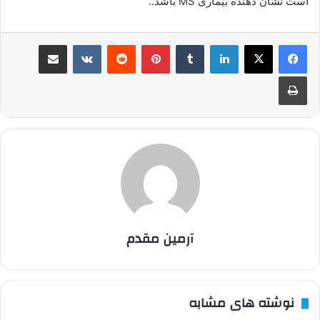
است نشان دهنده بیماری MS باشد..
لینکدین
‫تامبلر
پینترست
‫رددیت
‫VKontakte
اشتراک گذاری از طریق ایمیل
چاپ
آرمین مقدم
نوشته های مشابه