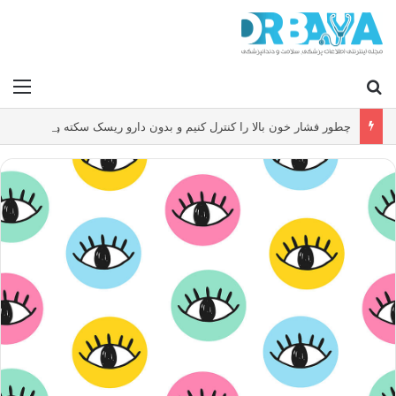
جستجو برای
منو
چطور فشار خون بالا را کنترل کنیم و بدون دارو ریسک سکته و بیماری قلبی را کاهش دهیم؟