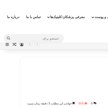
ی و پوست
معرفی پزشکان/کلینیک‌ها
تماس با ما
درباره ما
جستج
ورود
نوار
نوشته ت
برای
0
908
خواندن این مطلب 3 دقیقه زمان میبرد