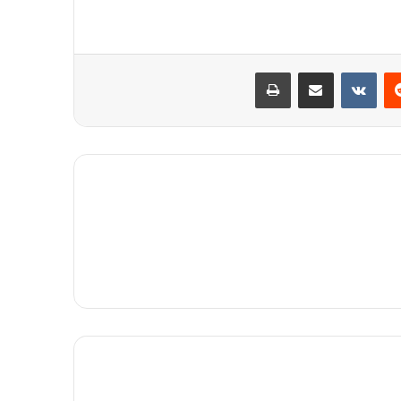
ست
‫رددیت
‫VKontakte
اشتراک گذاری از طریق ایمیل
چاپ