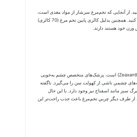
نید. از آنجایی که تخم‌مرغ سرشار از مواد مغذی است،
مصرف آن باعث می‌شود تا در طول روز دیرتر احساس گرسنگی کنید. همچنین بدلیل کالری پایین تخم مرغ (70 کالری)
ش وزن خود هستند دارند.
تخم‌مرغ دارای آنتی‌اکسیدا‌ن‌های لوتئین (Lutein) و زآگزانتین (Zeaxanthin) است. پزشک‌های متخصص چشم به‌خوبی
ضه‌‌های چشمیِ ناشی از کهولت سن را می‌گیرد. ناگفته
برگ سبز مانند اسفناج نیز وجود دارد. با این حال
. از طرف دیگر چربیِ تخم‌مرغ باعث جذب‌ راحت‌تر این