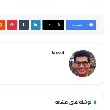
لینکدین
‫تامبلر
پینتر
فیسبوک
X
farzad
نوشته های مشابه