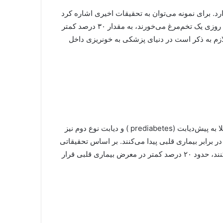
د. برای نمونه می‌توان به تحقیقات اخیری اشاره کرد
که چینی‌ها انجام داده‌اند. در این تحقیقات مشخص شد افرادی که روزی یک تخم‌مرغ می‌خورند، به مقدار ۳۰ درصد کمتر
(hemorrhagic stroke) قرار دارند. لازم به ذکر است در دنیای پزشکی به خونریزی داخل
تخم‌مرغ، سپری دربرابر بیماری‌‌ قلبی ایجاد می‌کند. حتی افراد مبتلا به پیش‌دیابت (prediabetes ) و دیابت نوع دوم نیز
برابر بیماری قلبی پیدا می‌کنند. بر اساس تحقیقاتی
که به آن اشاره کردیم، افرادی که روزی یک تخم‌مرغ مصرف می‌کنند، حدود ۲۰ درصد کمتر در معرض بیماری قلبی قرار