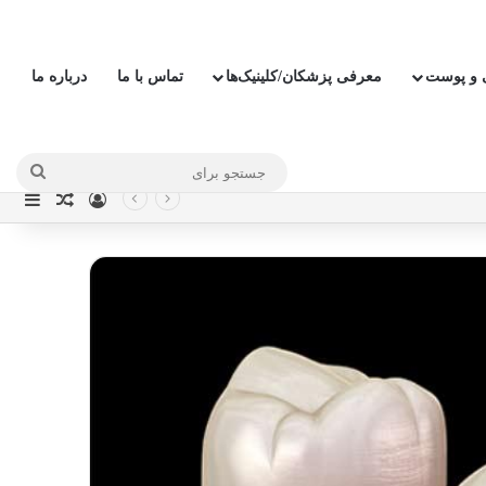
ی و پوست
معرفی پزشکان/کلینیک‌ها
تماس با ما
درباره ما
جستج
ورود
نوار
نوشته ت
برای