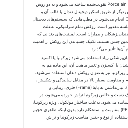
روکش تمام سرامیک: این نوع از روکش از نوعی سرامیک یا Porcelain تقویت‌شده ساخته می‌شود و به دو روش
 دیگر از طریق اسکن دیجیتال دندان یا قالب آن و
تراش بلاک‌های سرامیکی که توسط سیستم‌های CAD-CAM انجام می‌شود. در مطب‌هایی که سیستم‌های دیجیتال
در یک جلسه مقدور است. روکش تمام سرامیکی، به‌علت
ندان‌پزشکان و بیماران است. لمینیت‌های دندانی که
 همین جنس هستند. تکنیک چسباندن این روکش از اهمیت
ن‌ها تأثیر می‌گذارد.
ه امروزه در دندان‌پزشکی زیاد استفاده می‌شود زیرکونیا یا اکسید
دن با اکسیژن و تغییر ماهیت آن، این ماده هم به
یرکونیا نیز به‌عنوان روکش دندان استفاده می‌شود.
کام و مقاومت بسیار بالا در مقابل ساییدگی و شکستن،
نیاز کمتر به تراشیدن دندان (میزان تراش مشابه روکش طلا)، نیازنداشتن به پایۀ (Frame) فلزی، زیبایی و
 یک دست و خالص زیرکونیا تراش خورده می‌شود، در
انده می‌شود. به‌علت ساختار مولکولی ویژه زیرکونیا،
این ماده حداقل پنج برابر روکش پرسلن و متال‌ـ‌سرامیک (PFM) مقاومت و استحکام دارد بدون اینکه ظاهری حجیم
ستفاده از نوع و جنس مناسب زیرکونیا و تراش