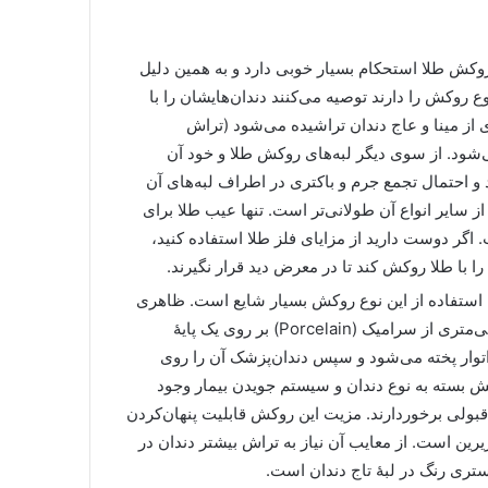
وکش طلا استحکام بسیار خوبی دارد و به همین دلیل
ع روکش را دارند توصیه می‌کنند دندا‌ن‌هایشان را با
ی از مینا و عاج دندان تراشیده می‌شود (تراش
‌شود. از سوی دیگر لبه‌های روکش طلا و خود آن
د و احتمال تجمع جرم و باکتری‌ در اطراف لبه‌های آن
 سایر انواع آن طولانی‌تر است. تنها عیب طلا برای
گر دوست دارید از مزایای فلز طلا استفاده کنید،
ا با طلا روکش کند تا در معرض دید قرار نگیرند.
ش متال‌ـ‌سرامیک (Porcelain Fused to Metal/PFM): استفاده از این نوع روکش بسیار شایع است. ظاهری
مشابه دندان طبیعی دارد، بدین صورت که یک لایۀ ۱ تا ۲ میلی‌متری از سرامیک (Porcelain) بر روی یک پایۀ
ر لابراتوار پخته می‌شود و سپس دندان‌پزشک آن را روی
ش بسته به نوع دندان و سیستم جویدن بیمار وجود
ل‌قبولی برخوردارند. مزیت این روکش قابلیت پنهان‌کردن
یرین است. از معایب آن نیاز به تراش بیشتر دندان در
تری رنگ در لبۀ تاج دندان است.