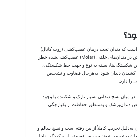
ود؟
انی است که دندان تحت درمان عصب‌کشی (روت کانال)
قرار می‌گيرد. مطالعات مختلف نشان داده‌اند که، قرارندادن روکش در دندان‌های خلفی (Molar) عصب‌کشی‌شده خطر
اين شکستگی‌ها، بسته به نوع و جهت خط شکستگی،
ه کشيدن دندان شود. به‌هرحال قضاوت و تشخيص
را دارد.
گ در ميان نسج دندانی بسيار نازک و شکننده يا وجود
يص دندان‌پزشک و به‌منظور حفاظت از يکپارچگی
به‌دليل تخريب كاملاً از بين رفته است و نسج سالم و
 درمان ريشه می‌شوند و سپس قسمتی از پركردگی داخل