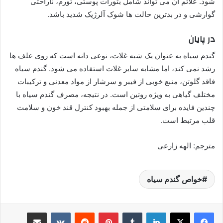
شود. علائم آن می تواند شامل بثورات پوستی، تورم، ناراحتی
گوارشی و در بدترین حالت ها شوک آلرژیک شدید باشد.
در پایان
گندم سیاه به عنوان یک شبه غلات، نوعی دانه است که روی علف ها
رشد نمی کند، اما مشابه سایر غلات استفاده می شود. گندم سیاه
فاقد گلوتن، منبع خوبی از فیبر و سرشار از مواد معدنی و ترکیبات
مختلف گیاهی به ویژه روتین است. در نتیجه، مصرف گندم سیاه با
چندین فایده برای سلامتی از جمله بهبود کنترل قند خون و سلامت
قلب مرتبط است.
مترجم: الهه زارعی
خواص گندم سیاه
لینکدین
‫تامبلر
پینترست
‫رددیت
‫VKontakte
اشتراک گذاری از طریق ایمیل