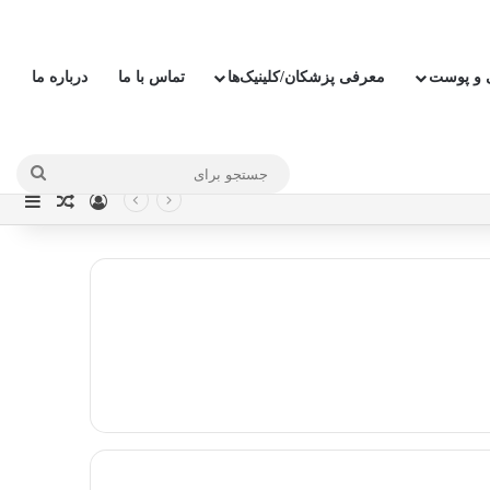
ی و پوست
معرفی پزشکان/کلینیک‌ها
تماس با ما
درباره ما
جستج
ورود
نوار
نوشته ت
برای