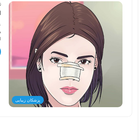
ا
ع
ه
ا
پزشکان زیبایی