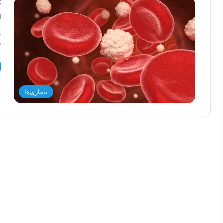
ق
ح
“
بیماری‌ها