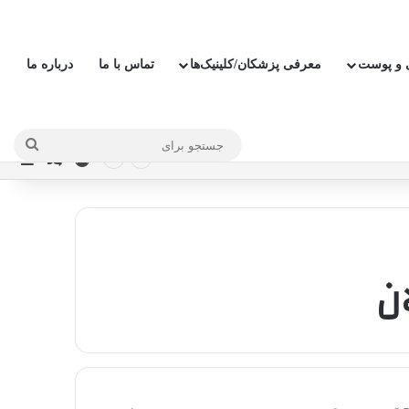
ی و پوست
معرفی پزشکان/کلینیک‌ها
تماس با ما
درباره ما
جستج
ورود
نوار
نوشته ت
برای
ن