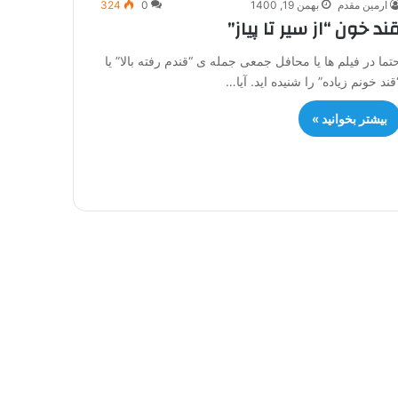
آرمین مقدم
بهمن 19, 1400
0
324
ند خون “از سیر تا پیاز”
تما در فیلم ها یا محافل جمعی جمله ی “قندم رفته بالا” یا
قند خونم زیاده” را شنیده اید. آیا…
بیشتر بخوانید »