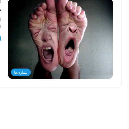
د
آ
ا
بیماری‌ها