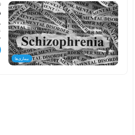
ه
ش
ع
ش
بیماری‌ها