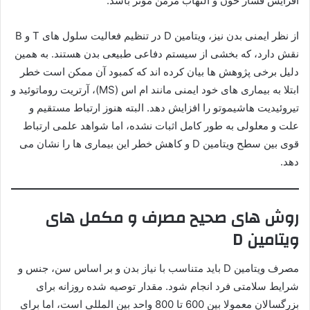
افزایش فشار خون و التهاب مزمن مؤثر باشد.
از نظر ایمنی بدن نیز، ویتامین D در تنظیم فعالیت سلول های T و B
نقش دارد، که بخشی از سیستم دفاعی طبیعی بدن هستند. به همین
دلیل برخی پژوهش ها بیان کرده اند که کمبود آن ممکن است خطر
ابتلا به بیماری های خود ایمنی مانند ام اس (MS)، آرتریت روماتوئید و
تیروئیدیت هاشیموتو را افزایش دهد. البته هنوز ارتباط مستقیم و
علت و معلولی به طور کامل اثبات نشده، اما شواهد علمی ارتباط
قوی بین سطح ویتامین D و کاهش خطر این بیماری ها را نشان می
دهد.
روش های صحیح مصرف و مکمل های
ویتامین D
مصرف ویتامین D باید متناسب با نیاز بدن و بر اساس سن، جنس و
شرایط سلامتی فرد انجام شود. مقدار توصیه شده روزانه برای
بزرگسالان معمولا بین 600 تا 800 واحد بین المللی است، اما برای