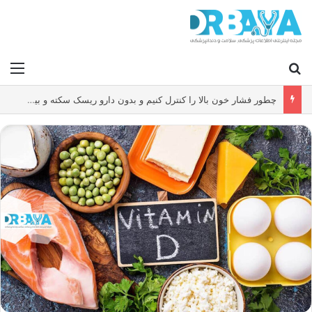
جستجو برای
منو
چطور فشار خون بالا را کنترل کنیم و بدون دارو ریسک سکته و بیماری قلبی را کاهش دهیم؟