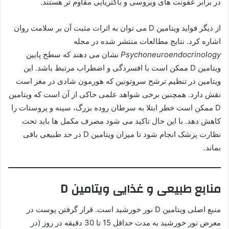
در برابر عفونت های ویروسی و باکتریایی مقاوم تر هستند.
از دیگر فواید ویتامین D می توان به اثرات مثبت آن بر سلامت روان
اشاره کرد. نتایج مطالعات منتشر شده در مجله
Psychoneuroendocrinology
نشان می دهند که سطح پایین
ویتامین D ممکن است با افسردگی و اضطراب مرتبط باشد. این
ویتامین در تنظیم ترشح سروتونین که هورمون شادی در مغز است
نقش دارد. همچنین برخی شواهد علمی حاکی از آن است که ویتامین
D ممکن است خطر ابتلا به سرطان روده بزرگ، سینه و پروستات را
کاهش دهد. با این حال تاکید می شود مصرف مکمل ها باید تحت
نظارت پزشک انجام شود تا میزان ویتامین D در حد طبیعی باقی
بماند.
منابع طبیعی و غذایی ویتامین D
منبع اصلی ویتامین D نور خورشید است. قرار گرفتن پوست در
معرض نور خورشید به مدت حداقل 15 تا 30 دقیقه در روز (در