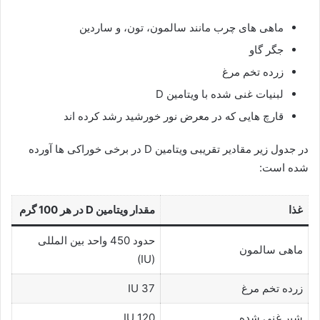
ماهی های چرب مانند سالمون، تون، و ساردین
جگر گاو
زرده تخم مرغ
لبنیات غنی شده با ویتامین D
قارچ هایی که در معرض نور خورشید رشد کرده اند
در جدول زیر مقادیر تقریبی ویتامین D در برخی خوراکی ها آورده
شده است:
غذا
مقدار ویتامین D در هر 100 گرم
حدود 450 واحد بین المللی
ماهی سالمون
(IU)
زرده تخم مرغ
37 IU
شیر غنی شده
120 IU