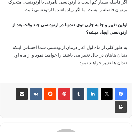
اگر فاصله بسیار کم است با ارتودنسی نامرئی یا ارتودنسی متحرک
میتوان فاصله را بست اما اگر زیاد باشد با ارتودنسی ثابت.
اولین تغییر و جا به جایی توی دندونا در ارتودنسی چند وقت بعد از
ارتودنسی ایجاد میشه؟
به طور کلی از ماه اول آغاز درمان ارتودنسی شما احساس اینکه
دندان هایتان در حال تغییر می باشند را خواهید نمود و از ماه اول
دندان ها تغییر خواهند نمود.
لینکدین
‫تامبلر
پینترست
‫رددیت
‫VKontakte
اشتراک گذاری از طریق ایمیل
چاپ