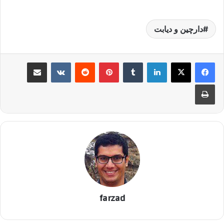
دارچین و دیابت
لینکدین
‫تامبلر
پینترست
‫رددیت
‫VKontakte
اشتراک گذاری از طریق ایمیل
چاپ
farzad