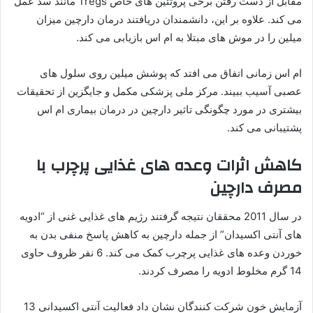
مقابل از دست رفتن برخی پروتئین های خاص Tregs مانند سد عمل
می کند. علاوه بر این، دانشمندان دریافتند درمان دارچین میزان
میلین را در موش های مبتلا به ام اس بازیابی می کند.
ام اس زمانی اتفاق می افتد که پوشش میلین روی سلول های
عصبی آسیب ببیند. مرکز ملی پزشکی مکمل و جایگزین از تحقیقات
بیشتری در مورد چگونگی تاثیر دارچین در درمان بیماری ام اس
پشتیبانی می کند.
کاهش اثرات وعده های غذایی پرچرب با
مصرف دارچین
در سال 2011 محققان نتیجه گرفتند رژیم های غذایی غنی از “ادویه
های آنتی اکسیدان” از جمله دارچین به کاهش پاسخ منفی بدن به
خوردن وعده های غذایی پرچرب کمک می کند. 6 نفر ظروف حاوی
14 گرم مخلوط ادویه را مصرف کردند.
آزمایش خون شرکت کنندگان نشان داد فعالیت آنتی اکسیدانی 13