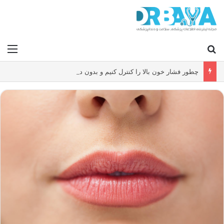
جستجو برای
منو
چطور فشار خون بالا را کنترل کنیم و بدون دارو ریسک سکته و بیماری قلبی را کاهش دهیم؟