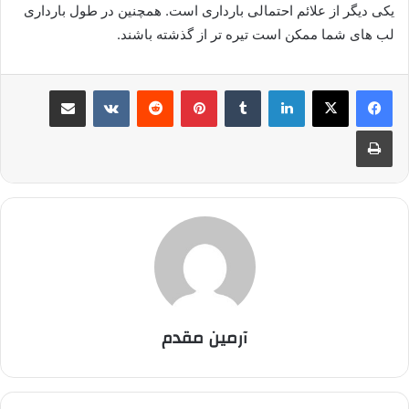
یکی دیگر از علائم احتمالی بارداری است. همچنین در طول بارداری
لب های شما ممکن است تیره تر از گذشته باشند.
لینکدین
‫تامبلر
پینترست
‫رددیت
‫VKontakte
اشتراک گذاری از طریق ایمیل
چاپ
آرمین مقدم