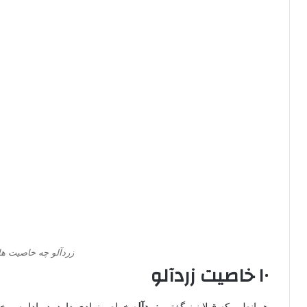
زردآلو چه خاصیت ها
۱۰ خاصیت زردآلو
همانطور که قبلا نیز گفتیم
زردآلو
خواص زیادی دارد. در ادامه برخ