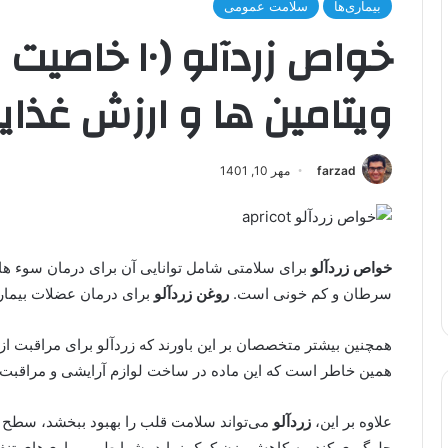
بیماری‌ها
سلامت عمومی
خواص زردآلو (۰
ویتامین ها و ارزش غذای
farzad
مهر 10, 1401
خواص زردآلو
برای سلامتی شامل توانایی آن برای درمان سوء ه
سرطان و کم خونی است.
روغن زردآلو
برای درمان عضلات بیمار و
همچنین بیشتر متخصصان بر این باورند که زردآلو برای مراقبت 
همین خاطر است که این ماده در ساخت لوازم آرایشی و مراقبت ا
علاوه بر این،
زردآلو
می‌تواند سلامت قلب را بهبود ببخشد، سطح 
جلوگیری کند، به کاهش وزن کمک نماید، شرایط و بیماری‌های تنف