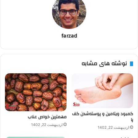
farzad
نوشته های مشابه
کمبود ویتامین و پوسته‌شدن کف
مهمترین خواص عناب
پا
اردیبهشت 22, 1402
اردیبهشت 22, 1402