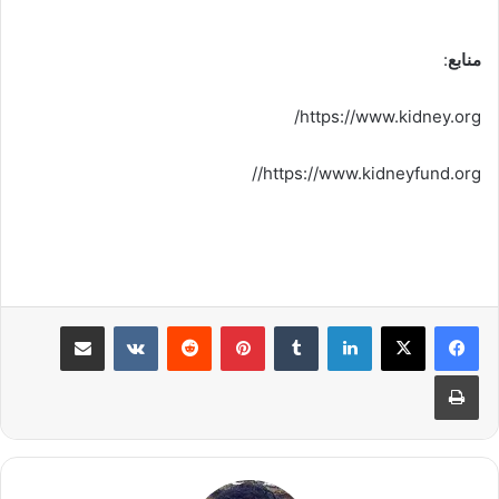
منابع
:
https://www.kidney.org/
https://www.kidneyfund.org//
لینکدین
‫تامبلر
پینترست
‫رددیت
‫VKontakte
اشتراک گذاری از طریق ایمیل
چاپ