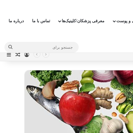
ی و پوست
معرفی پزشکان/کلینیک‌ها
تماس با ما
درباره ما
جستج
ورود
نوار
نوشته ت
برای