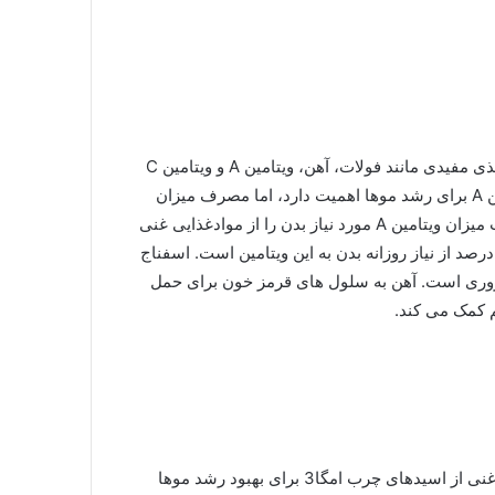
اسفناج از خانواده سبزیجات برگ سبز بوده که سرشار از موادمغذی مفیدی مانند فولات، آهن، ویتامین A و ویتامین C
برای کمک به رشد موها است. مطالعات نشان می دهد که ویتامین A برای رشد موها اهمیت دارد، اما مصرف میزان
بالای این ویتامین منجر به ریزش مو خواهد شد. بنابراین بهتر است میزان ویتامین A مورد نیاز بدن را از موادغذایی غنی
ز این ویتامین دریافت کنید. یک فنجان اسفناج تامین کننده ی 20 درصد از نیاز روزانه بدن به این ویتامین است. اسفناج
وری است. آهن به سلول های قرمز خون برای حمل
 کمک می کند.
ماهی های چرب مانند سالمون، شاه ماهی و خال مخالی منبعی غنی از اسیدهای چرب امگا3 برای بهبود رشد موها