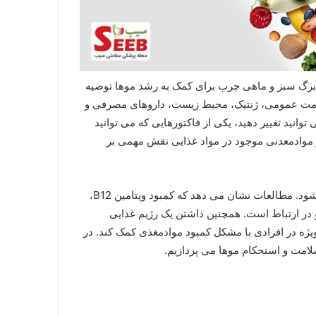
 برگ سبز و ماهی چرب برای کمک به رشد موها توصیه
مت عمومی، ژنتیک، محیط زیست، داروهای مصرفی و
وانید تغییر دهید، یکی از فاکتورهایی که می توانید
و موادمعدنی موجود در مواد غذایی نقش مهمی بر
رژیم غذایی فاقد موادمغذی مناسب می تواند منجر به ریزش مو شود. مطالعات نشان می دهد که کمبود ویتامین B12،
یزش مو در ارتباط است. همچنین داشتن یک رژیم غذایی
ویژه در افرادی با مشکل کمبود موادمغذی کمک کند. در
امت و استحکام موها می پردازیم.