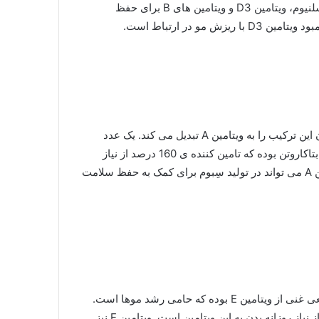
محسوب می شوند. ماهی چرب همچنین منبع خوبی از پروتئین، سلنیوم، ویتامین D3 و ویتامین های B برای حفظ
و در ارتباط است.
سیب زمینی شیرین منبع خوبی از بتاکاروتن است، به طوریکه بدن این ترکیب را به ویتامین A تبدیل می کند. یک عدد
سیب زمینی شیرین متوسط (تقریبا 114 گرم) حاوی میزان کافی بتاکاروتن بوده که تامین کننده ی 160 درصد از نیاز
روزانه بدن به ویتامین A است. تحقیقات نشان می دهد که ویتامین A می تواند در تولید سِبوم برای کمک به حفظ سلامت
آووکادو منبعی از چربی های مفید محسوب می شود. آووکادو منبعی غنی از ویتامین E بوده که حامی رشد موها است.
یک عدد آووکادو متوسط (تقریبا 200 گرم) تامین کننده 28 درصد از نیاز روزانه بدن به این ویتامین است. ویتامین E نیز