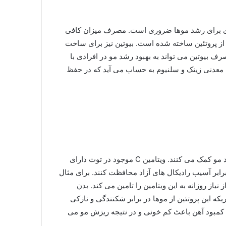
 مغذی برای رشد موها ضروری است. مصرف میزان کافی
 از پروتئین ساخته شده است. بیوتین نیز برای ساخت
 بیوتین می تواند به بهبود رشد مو در افرادی با
ه معدنی زینک و سلنیوم به حساب می آید که در حفظ
توت ها سرشار از ترکیبات مفید و ویتامین هایی هستند که به رشد مو کمک می کنند. ویتامین C موجود در توت دارای
رابر آسیب رادیکال های آزاد محافظت کنند. برای مثال
نگی 85 میلی گرم ویتامین C دارد که 113 درصد از نیاز روزانه به این ویتامین را تامین می کند. بدن
د، به طوریکه این پروتئین از موها در برابر شکنندگی و نازکی
 نیز نقش دارد. کمبود آهن باعث کم خونی و در نتیجه ریزش مو می