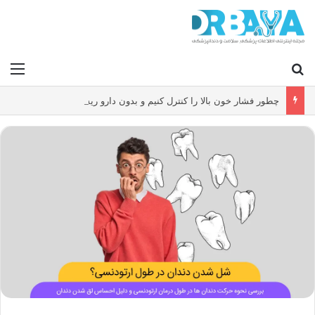
جستجو برای
منو
چطور فشار خون بالا را کنترل کنیم و بدون دارو ریسک سکته و بیماری قلبی را کاهش دهیم؟