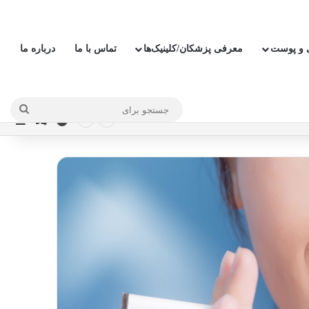
ی و پوست
معرفی پزشکان/کلینیک‌ها
تماس با ما
درباره ما
جستج
ورود
نوار
نوشته ت
برای