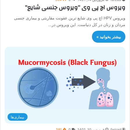
ویروس اچ پی وی “ویروس جنسی شایع”
ویروس HPV اچ پی وی شایع ترین عفونت مقاربتی و بیماری جنسی
مردان و زنان در کل دنیاست. این ویروس در…
بیشتر بخوانید »
بیماری‌ها
farzad
فروردین 10, 1401
0
381