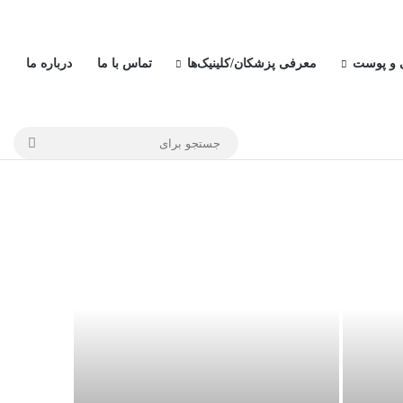
ی و پوست
معرفی پزشکان/کلینیک‌ها
تماس با ما
درباره ما
ورود
نوار
نوشته تص
جستج
برای