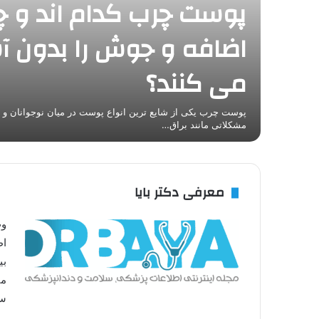
پوست چرب کدام اند و چ
اضافه و جوش را بدون آ
می کنند؟
پوست چرب یکی از شایع ترین انواع پوست در میان نوجوانان و ب
مشکلاتی مانند براق…
معرفی دکتر بایا
وب
اط
بی
مت
سل